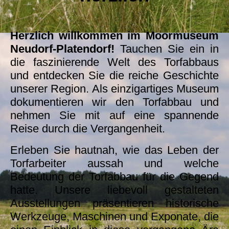
Herzlich willkommen im Moormuseum
Neudorf-Platendorf!
Tauchen Sie ein in
die faszinierende Welt des Torfabbaus
und entdecken Sie die reiche Geschichte
unserer Region. Als einzigartiges Museum
dokumentieren wir den Torfabbau und
nehmen Sie mit auf eine spannende
Reise durch die Vergangenheit.
Erleben Sie hautnah, wie das Leben der
Torfarbeiter aussah und welche
Bedeutung der Torfabbau für die Gegend
hatte. Unsere liebevoll gestalteten
Ausstellungen präsentieren historische
Werkzeuge, Maschinen und Exponate, die