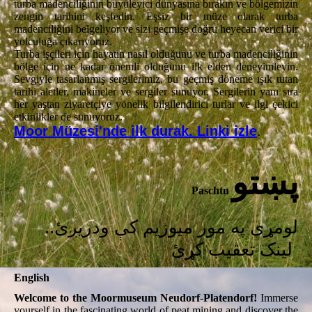
turba madenciliğinin büyüleyici dünyasına bırakın ve bölgemizin
zengin tarihini keşfedin. Eşsiz bir müze olarak turba
madenciliğini belgeliyor ve sizi geçmişe doğru heyecan verici bir
yolculuğa çıkarıyoruz.
Turba işçileri için hayatın nasıl olduğunu ve turba madenciliğinin
bölge için ne kadar önemli olduğunu ilk elden deneyimleyin.
Sevgiyle tasarlanmış sergilerimiz, bu geçmiş döneme ışık tutan
tarihi aletler, makineler ve sergiler sunuyor. Sergilerin yanı sıra
her yaştan ziyaretçiye yönelik bilgilendirici turlar ve ilgi çekici
etkinlikler de sunuyoruz.
Moor Müzesi'nde ilk durak. Linki izle
.
پښتو
Paschtu
.لومړی په مور میوزیم کې ودریږئ.
لینک تعقیب کړئ
English
Welcome to the Moormuseum Neudorf-Platendorf!
Immerse
yourself in the fascinating world of peat mining and discover the