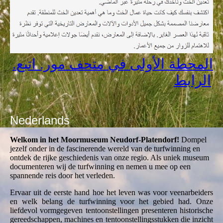
.المحطة الأولى في متحف مور. اتبع
الرابط
Nederlands
Welkom in het Moormuseum Neudorf-Platendorf!
Dompel
jezelf onder in de fascinerende wereld van de turfwinning en
ontdek de rijke geschiedenis van onze regio. Als uniek museum
documenteren wij de turfwinning en nemen u mee op een
spannende reis door het verleden.
Ervaar uit de eerste hand hoe het leven was voor veenarbeiders
en welk belang de turfwinning voor het gebied had. Onze
liefdevol vormgegeven tentoonstellingen presenteren historische
gereedschappen, machines en tentoonstellingsstukken die inzicht