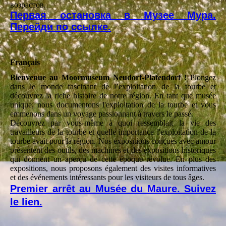
возрастов.
Первая остановка в Музее Мура.
Перейди по ссылке.
Français
Bienvenue au Moormuseum Neudorf-Platendorf !
Plongez
dans le monde fascinant de l’exploitation de la tourbe et
découvrez la riche histoire de notre région. En tant que musée
unique, nous documentons l'exploitation de la tourbe et vous
emmenons dans un voyage passionnant à travers le passé.
Découvrez par vous-même à quoi ressemblait la vie des
travailleurs de la tourbe et quelle importance l'exploitation de la
tourbe avait pour la région. Nos expositions conçues avec amour
présentent des outils, des machines et des expositions historiques
qui donnent un aperçu de cette époque révolue. En plus des
expositions, nous proposons également des visites informatives
et des événements intéressants pour les visiteurs de tous âges.
Premier arrêt au Musée du Maure. Suivez
le lien.