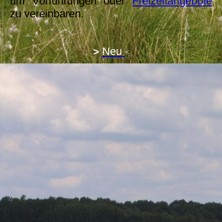
um Vorführungen oder
Freizeitangebote
zu vereinbaren.
Neu
>
<