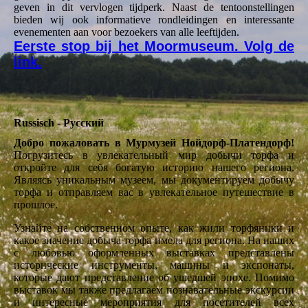
geven in dit vervlogen tijdperk. Naast de tentoonstellingen
bieden wij ook informatieve rondleidingen en interessante
evenementen aan voor bezoekers van alle leeftijden.
Eerste stop bij het Moormuseum. Volg de
link.
Russisch - Русский
Добро пожаловать в Мурмузей Нойдорф-Платендорф!
Погрузитесь в увлекательный мир добычи торфа и
откройте для себя богатую историю нашего региона.
Являясь уникальным музеем, мы документируем добычу
торфа и отправляем вас в увлекательное путешествие в
прошлое.
Узнайте на собственном опыте, как жили торфяники и
какое значение добыча торфа имела для региона. На наших
с любовью оформленных выставках представлены
исторические инструменты, машины и экспонаты,
которые дают представление об ушедшей эпохе. Помимо
выставок мы также предлагаем познавательные экскурсии
и интересные мероприятия для посетителей всех