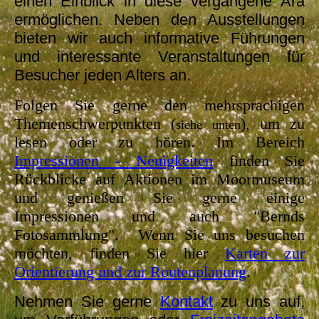
einen Einblick in diese vergangene Ära
ermöglichen. Neben den Ausstellungen
bieten wir auch informative Führungen
und interessante Veranstaltungen für
Besucher jeden Alters an.
Folgen Sie gerne den mehrsprachigen
Themenschwerpunkten (
), um zu
siehe unten
lesen oder zu hören. Im Bereich
Impressionen - Neuigkeiten
finden Sie
Rückblicke auf Aktionen im Moormuseum
und genießen Sie gerne einige
Impressionen
und auch "Bernds
Fotosammlung".
Wenn Sie uns besuchen
möchten, finden Sie hier
Karten zur
Orientierung und zur Routenplanung
.
Nehmen Sie gerne
Kontakt
zu uns auf,