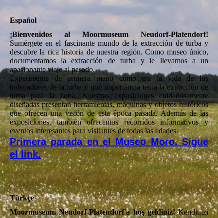
Español
¡Bienvenidos al Moormuseum Neudorf-Platendorf!
Sumérgete en el fascinante mundo de la extracción de turba y
descubre la rica historia de nuestra región. Como museo único,
documentamos la extracción de turba y le llevamos a un
apasionante viaje al pasado.
Experimente de primera mano cómo era la vida de los
trabajadores de la turba y qué importancia tenía la extracción de
turba para la zona. Nuestras exposiciones cuidadosamente
diseñadas presentan herramientas, máquinas y objetos históricos
que ofrecen una visión de esta época pasada. Además de las
exposiciones, también ofrecemos recorridos informativos y
eventos interesantes para visitantes de todas las edades.
Primera parada en el Museo Moro. Sigue
el link.
Türkçe
Moormuseum Neudorf-Platendorf'a hoş geldiniz!
Kendinizi