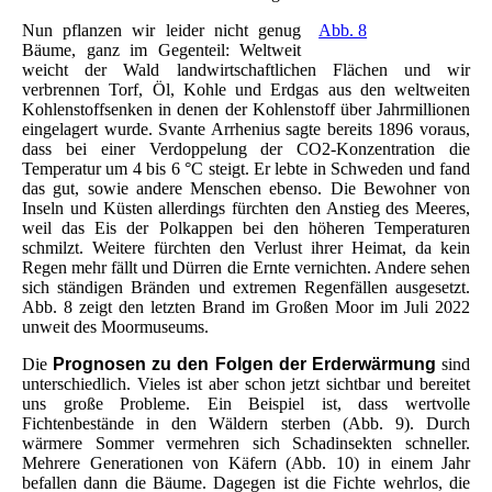
Nun pflanzen wir leider nicht genug
Abb. 8
Bäume, ganz im Gegenteil: Weltweit
weicht der Wald landwirtschaftlichen Flächen und wir
verbrennen Torf, Öl, Kohle und Erdgas aus den weltweiten
Kohlenstoffsenken in denen der Kohlenstoff über Jahrmillionen
eingelagert wurde. Svante Arrhenius sagte bereits 1896 voraus,
dass bei einer Verdoppelung der CO2-Konzentration die
Temperatur um 4 bis 6 °C steigt. Er lebte in Schweden und fand
das gut, sowie andere Menschen ebenso. Die Bewohner von
Inseln und Küsten allerdings fürchten den Anstieg des Meeres,
weil das Eis der Polkappen bei den höheren Temperaturen
schmilzt. Weitere fürchten den Verlust ihrer Heimat, da kein
Regen mehr fällt und Dürren die Ernte vernichten. Andere sehen
sich ständigen Bränden und extremen Regenfällen ausgesetzt.
Abb. 8 zeigt den letzten Brand im Großen Moor im Juli 2022
unweit des Moormuseums.
Die
Prognosen zu den Folgen der Erderwärmung
sind
unterschiedlich. Vieles ist aber schon jetzt sichtbar und bereitet
uns große Probleme. Ein Beispiel ist, dass wertvolle
Fichtenbestände in den Wäldern sterben (Abb. 9). Durch
wärmere Sommer vermehren sich Schadinsekten schneller.
Mehrere Generationen von Käfern (Abb. 10) in einem Jahr
befallen dann die Bäume. Dagegen ist die Fichte wehrlos, die