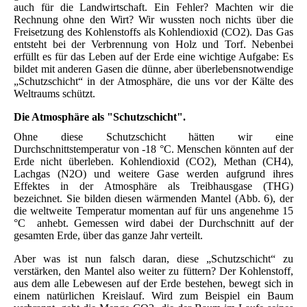
auch für die Landwirtschaft. Ein Fehler? Machten wir die
Rechnung ohne den Wirt? Wir wussten noch nichts über die
Freisetzung des Kohlenstoffs als Kohlendioxid (CO2). Das Gas
entsteht bei der Verbrennung von Holz und Torf. Nebenbei
erfüllt es für das Leben auf der Erde eine wichtige Aufgabe: Es
bildet mit anderen Gasen die dünne, aber überlebensnotwendige
„Schutzschicht“ in der Atmosphäre, die uns vor der Kälte des
Weltraums schützt.
Die Atmosphäre als "Schutzschicht".
Ohne diese Schutzschicht hätten wir eine
Durchschnittstemperatur von -18 °C. Menschen könnten auf der
Erde nicht überleben. Kohlendioxid (CO2), Methan (CH4),
Lachgas (N2O) und weitere Gase werden aufgrund ihres
Effektes in der Atmosphäre als Treibhausgase (THG)
bezeichnet. Sie bilden diesen wärmenden Mantel (Abb. 6), der
die weltweite Temperatur momentan auf für uns angenehme 15
°C anhebt. Gemessen wird dabei der Durchschnitt auf der
gesamten Erde, über das ganze Jahr verteilt.
Aber was ist nun falsch daran, diese „Schutzschicht“ zu
verstärken, den Mantel also weiter zu füttern? Der Kohlenstoff,
aus dem alle Lebewesen auf der Erde bestehen, bewegt sich in
einem natürlichen Kreislauf. Wird zum Beispiel ein Baum