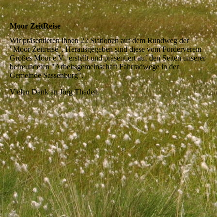
Moor ZeitReise
Wir präsentieren ihnen 22 Stationen auf dem Rundweg der
"Moor Zeitreise". Herausgegeben sind diese vom Förderverein
Großes Moor e.V., erstellt und präsentiert auf den Seiten unserer
befreundeten "Arbeitsgemeinschaft Fahrradwege in der
Gemeinde Sassenburg".
Vielen Dank an Jörg Thaden.