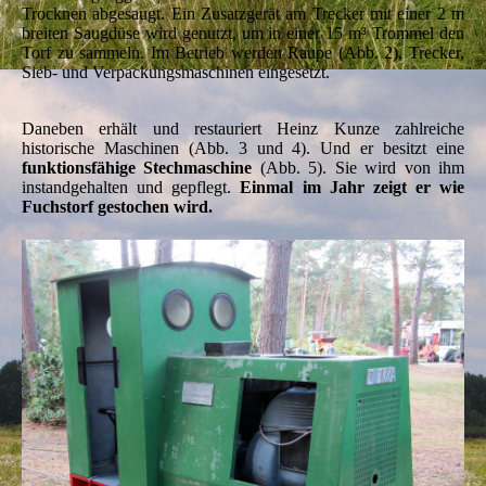
Trocknen abgesaugt. Ein Zusatzgerät am Trecker mit einer 2 m
breiten Saugdüse wird genutzt, um in einer 15 m³ Trommel den
Torf zu sammeln. Im Betrieb werden Raupe (Abb. 2), Trecker,
Sieb- und Verpackungsmaschinen eingesetzt.
Daneben erhält und restauriert Heinz Kunze zahlreiche
historische Maschinen (Abb. 3 und 4). Und er besitzt eine
funktionsfähige Stechmaschine
(Abb. 5). Sie wird von ihm
instandgehalten und gepflegt.
Einmal im Jahr zeigt er wie
Fuchstorf gestochen wird.