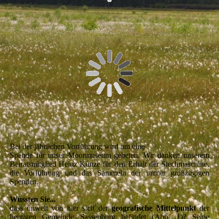
Bei der jährlichen Vorführung wird um eine
Spende für unser Moormuseum gebeten. Wir danken unserem
Beiratsmitglied Heinz Kunze für den Erhalt der Stechmaschine,
die Vorführung und das Sammeln der immer großzügigen
Spenden.
Wussten Sie...
dass unweit von hier sich der
geografische Mittelpunkt
der
heutigen Gemeinde Sassenburg befindet (Abb. 1)? Seine