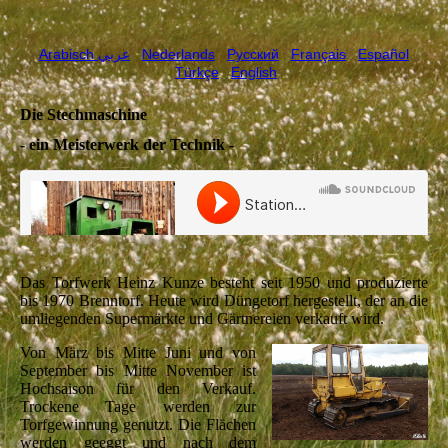
Arabisch عربي
Nederlands
Русский
Français
Español
Türkçe
English
Die Stechmaschine
- ein Meisterwerk der Technik -
Das Torfwerk Heinz Kunze besteht seit 1950 und produzierte
bis 1970 Brenntorf. Heute wird Düngetorf hergestellt, der an die
umliegenden Supermärkte und Gärtnereien verkauft wird.
Von März bis Mitte Juni und von
September bis Mitte November ist
Hochsaison für den Verkauf.
Trockene Tage werden zur
Torfgewinnung genutzt. Die Flächen
werden geeggt und nach dem